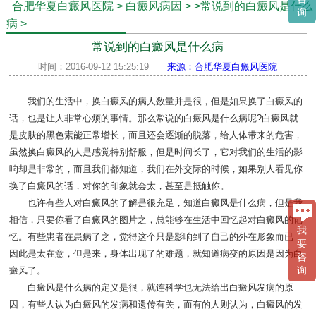
合肥华夏白癜风医院
>
白癜风病因
>
>常说到的白癜风是什么
询
病
>
常说到的白癜风是什么病
时间：2016-09-12 15:25:19
来源：合肥华夏白癜风医院
我们的生活中，换白癜风的病人数量并是很，但是如果换了白癜风的
话，也是让人非常心烦的事情。那么常说的白癜风是什么病呢?白癜风就
是皮肤的黑色素能正常增长，而且还会逐渐的脱落，给人体带来的危害，
虽然换白癜风的人是感觉特别舒服，但是时间长了，它对我们的生活的影
响却是非常的，而且我们都知道，我们在外交际的时候，如果别人看见你
换了白癜风的话，对你的印象就会太，甚至是抵触你。
也许有些人对白癜风的了解是很充足，知道白癜风是什么病，但是我
相信，只要你看了白癜风的图片之，总能够在生活中回忆起对白癜风的记
我
忆。有些患者在患病了之，觉得这个只是影响到了自己的外在形象而已，
要
因此是太在意，但是来，身体出现了的难题，就知道病变的原因是因为白
咨
询
癜风了。
白癜风是什么病的定义是很，就连科学也无法给出白癜风发病的原
因，有些人认为白癜风的发病和遗传有关，而有的人则认为，白癜风的发