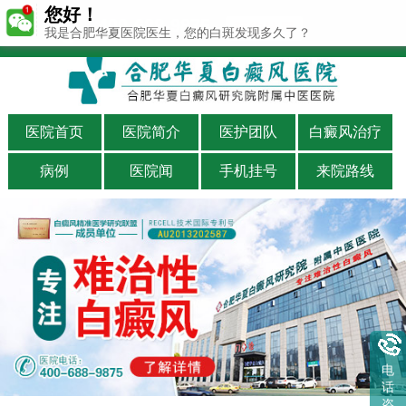
您好！
400-688-9875
我是合肥华夏医院医生，您的白斑发现多久了？
医院首页
医院简介
医护团队
白癜风治疗
病例
医院闻
手机挂号
来院路线
电
话
咨