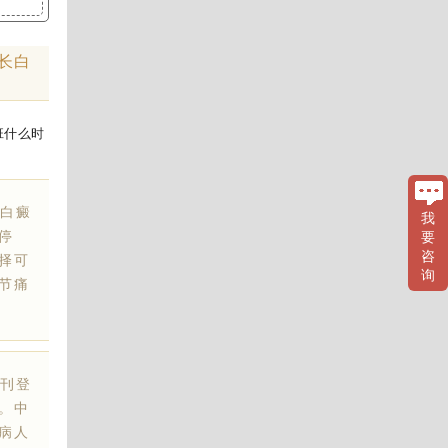
长白
白癜
我
停
要
咨
择可
询
节痛
刊登
。中
病人