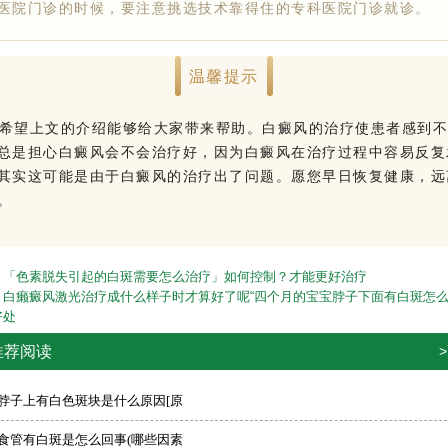
医院门诊的时候，要注意挑选技术靠得住的专科医院门诊就诊。
温馨提示
上文的介绍能够给大家带来帮助。白癜风的治疗使患者感到不
总是担心白癜风会不会治疗好，因为白癜风在治疗过程中容易反复
其实这可能是由于白癜风的治疗出了问题。愿您早日恢复健康，远
。
：
「色素脱失引起的白斑需要怎么治疗」如何控制？才能更好治疗
：
白癞癜风激光治疗成什么样子时才算好了呢“四个月的宝宝脖子下面有白斑怎么
好处
推荐阅读
>脖子上有白色斑块是什么原因[原
>食管有白斑是怎么回事(哪些因素