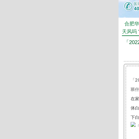
合肥
天风吗
「20
「
班
在
体
下