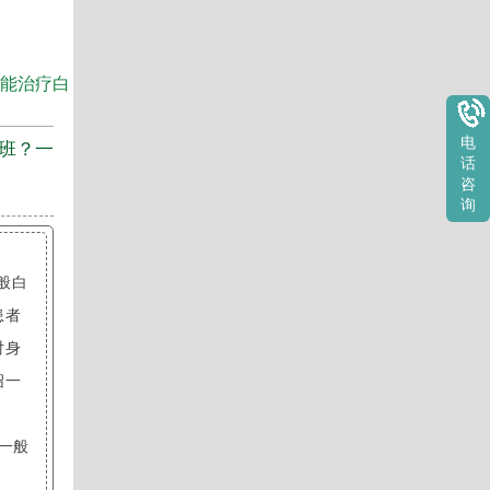
用能治疗白
电
白班？一
话
咨
询
般白
患者
对身
绍一