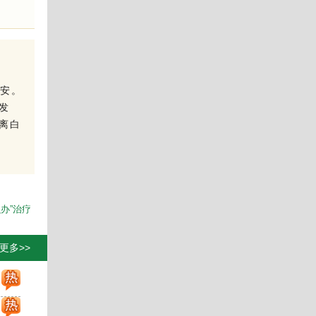
安。
发
离白
办”治疗
>更多>>