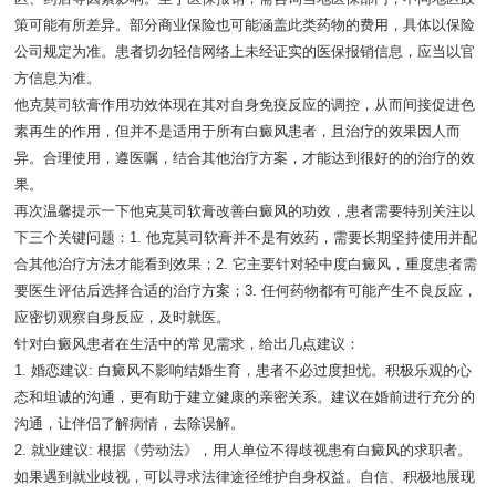
策可能有所差异。部分商业保险也可能涵盖此类药物的费用，具体以保险
公司规定为准。患者切勿轻信网络上未经证实的医保报销信息，应当以官
方信息为准。
他克莫司软膏作用功效体现在其对自身免疫反应的调控，从而间接促进色
素再生的作用，但并不是适用于所有白癜风患者，且治疗的效果因人而
异。合理使用，遵医嘱，结合其他治疗方案，才能达到很好的的治疗的效
果。
再次温馨提示一下他克莫司软膏改善白癜风的功效，患者需要特别关注以
下三个关键问题：1. 他克莫司软膏并不是有效药，需要长期坚持使用并配
合其他治疗方法才能看到效果；2. 它主要针对轻中度白癜风，重度患者需
要医生评估后选择合适的治疗方案；3. 任何药物都有可能产生不良反应，
应密切观察自身反应，及时就医。
针对白癜风患者在生活中的常见需求，给出几点建议：
1. 婚恋建议: 白癜风不影响结婚生育，患者不必过度担忧。积极乐观的心
态和坦诚的沟通，更有助于建立健康的亲密关系。建议在婚前进行充分的
沟通，让伴侣了解病情，去除误解。
2. 就业建议: 根据《劳动法》，用人单位不得歧视患有白癜风的求职者。
如果遇到就业歧视，可以寻求法律途径维护自身权益。自信、积极地展现