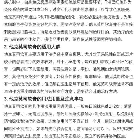
病机制中，自身免疫反应导致黑素细胞破坏是重要环节。T淋巴细胞作为
免疫系统的重要组成部分，过度活化会攻击黑素细胞，终导致色素脱失。
他克莫司软膏通过抑制T淋巴细胞的活化，有效减缓这种免疫攻击，为黑
素细胞再生创造更良好的环境。需要注意的是，他克莫司软膏并不是直接
刺激黑素细胞再生，而是通过改善皮肤微环境达到治疗目的。其治疗的效
果与患者的个体差异、疾病严重程度、治疗依从性等因素密切相关。
2. 他克莫司软膏的适用人群
他克莫司软膏主要适用于治疗轻中度白癜风，尤其对于局限性白斑或斑片
较小的患者治疗的效果较好。对于儿童患者，建议使用浓度为0.03%的软
膏，但两岁以下儿童禁用。需要注意的是，孕妇、哺乳期妇女禁用该药。
对于其他自身免疫性皮肤病，如特应性皮炎、银屑病等，他克莫司软膏也
有一定的治疗的效果，但必须在医生指导下使用。他克莫司软膏通常不能
单独作为重度白癜风的可选择治疗方案，需要结合其他治疗方法。
3. 他克莫司软膏的用法用量及注意事项
他克莫司软膏的具体用法用量需遵医嘱，一般每日涂抹患处1~2次，薄薄
涂一层即可，无需过度涂抹。涂药后应避免接触水和阳光直射，以免影响
药物吸收和治疗的效果。连续使用时间不宜超过一个月，建议短期使用或
间歇性长期治疗。如果与光疗联合使用，需间隔两小时以上。应密切观察
用药部位的皮肤反应，如出现任何不适症状，应立即停药并咨询医生。