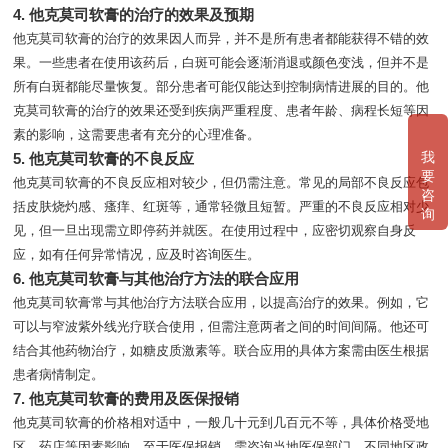
4. 他克莫司软膏的治疗的效果及预期
他克莫司软膏的治疗的效果因人而异，并不是所有患者都能获得不错的效
果。一些患者在使用该药后，白斑可能会逐渐消退或颜色变浅，但并不是
所有白斑都能尽量恢复。部分患者可能仅能达到控制病情进展的目的。他
克莫司软膏的治疗的效果还受到疾病严重程度、患者年龄、病程长短等因
素的影响，这需要患者有充分的心理准备。
我
5. 他克莫司软膏的不良反应
要
他克莫司软膏的不良反应相对较少，但仍需注意。常见的局部不良反应包
咨
括皮肤烧灼感、瘙痒、红斑等，通常轻微且短暂。严重的不良反应相对少
询
见，但一旦出现需立即停药并就医。在使用过程中，应密切观察自身反
应，如有任何异常情况，应及时咨询医生。
6. 他克莫司软膏与其他治疗方法的联合应用
他克莫司软膏常与其他治疗方法联合应用，以提高治疗的效果。例如，它
可以与窄波紫外线光疗联合使用，但需注意两者之间的时间间隔。他还可
结合其他药物治疗，如糖皮质激素等。联合应用的具体方案需由医生根据
患者病情制定。
7. 他克莫司软膏的费用及医保报销
他克莫司软膏的价格相对适中，一般几十元到几百元不等，具体价格受地
区、药店等因素影响。至于医保报销，需咨询当地医保部门，不同地区政