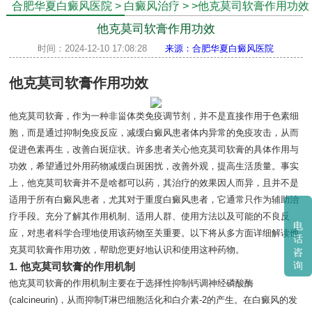
合肥华夏白癜风医院
>
白癜风治疗
>
>他克莫司软膏作用功效
他克莫司软膏作用功效
时间：2024-12-10 17:08:28
来源：合肥华夏白癜风医院
他克莫司软膏作用功效
他克莫司软膏，作为一种非甾体类免疫调节剂，并不是直接作用于色素细
胞，而是通过抑制免疫反应，减缓白癜风患者体内异常的免疫攻击，从而
促进色素再生，改善白斑症状。许多患者关心他克莫司软膏的具体作用与
功效，希望通过外用药物减缓白斑困扰，改善外观，提高生活质量。事实
上，他克莫司软膏并不是啥都可以药，其治疗的效果因人而异，且并不是
适用于所有白癜风患者，尤其对于重度白癜风患者，它通常只作为辅助治
疗手段。充分了解其作用机制、适用人群、使用方法以及可能的不良反
电
应，对患者科学合理地使用该药物至关重要。以下将从多方面详细解读他
话
克莫司软膏作用功效，帮助您更好地认识和使用这种药物。
咨
询
1. 他克莫司软膏的作用机制
他克莫司软膏的作用机制主要在于选择性抑制钙调神经磷酸酶
(calcineurin)，从而抑制T淋巴细胞活化和白介素-2的产生。在白癜风的发