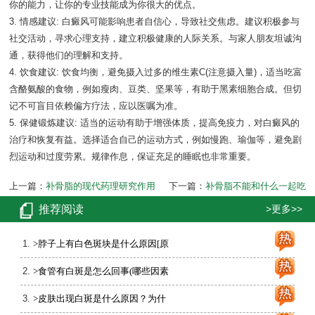
你的能力，让你的专业技能成为你很大的优点。
3. 情感建议: 白癜风可能影响患者自信心，导致社交焦虑。建议积极参与
社交活动，寻求心理支持，建立积极健康的人际关系。与家人朋友坦诚沟
通，获得他们的理解和支持。
4. 饮食建议: 饮食均衡，避免摄入过多的维生素C(注意摄入量)，适当吃富
含酪氨酸的食物，例如瘦肉、豆类、坚果等，有助于黑素细胞合成。但切
记不可盲目依赖偏方疗法，应以医嘱为准。
5. 保健锻炼建议: 适当的运动有助于增强体质，提高免疫力，对白癜风的
治疗和恢复有益。选择适合自己的运动方式，例如慢跑、瑜伽等，避免剧
烈运动和过度劳累。规律作息，保证充足的睡眠也非常重要。
上一篇：
补骨脂的现代药理研究作用
下一篇：
补骨脂不能和什么一起吃
推荐阅读
>更多>>
>脖子上有白色斑块是什么原因[原
>食管有白斑是怎么回事(哪些因素
>皮肤出现白斑是什么原因？为什