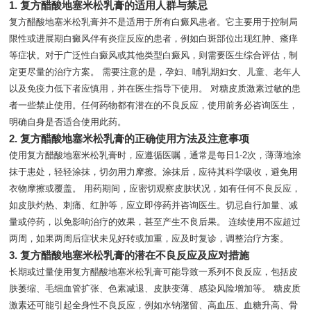
1. 复方醋酸地塞米松乳膏的适用人群与禁忌
复方醋酸地塞米松乳膏并不是适用于所有白癜风患者。它主要用于控制局
限性或进展期白癜风伴有炎症反应的患者，例如白斑部位出现红肿、瘙痒
等症状。对于广泛性白癜风或其他类型白癜风，则需要医生综合评估，制
定更尽量的治疗方案。 需要注意的是，孕妇、哺乳期妇女、儿童、老年人
以及免疫力低下者应慎用，并在医生指导下使用。 对糖皮质激素过敏的患
者一些禁止使用。任何药物都有潜在的不良反应，使用前务必咨询医生，
明确自身是否适合使用此药。
2. 复方醋酸地塞米松乳膏的正确使用方法及注意事项
使用复方醋酸地塞米松乳膏时，应遵循医嘱，通常是每日1-2次，薄薄地涂
抹于患处，轻轻涂抹，切勿用力摩擦。涂抹后，应待其科学吸收，避免用
衣物摩擦或覆盖。 用药期间，应密切观察皮肤状况，如有任何不良反应，
如皮肤灼热、刺痛、红肿等，应立即停药并咨询医生。切忌自行加量、减
量或停药，以免影响治疗的效果，甚至产生不良后果。 连续使用不应超过
两周，如果两周后症状未见好转或加重，应及时复诊，调整治疗方案。
3. 复方醋酸地塞米松乳膏的潜在不良反应及应对措施
长期或过量使用复方醋酸地塞米松乳膏可能导致一系列不良反应，包括皮
肤萎缩、毛细血管扩张、色素减退、皮肤变薄、感染风险增加等。 糖皮质
激素还可能引起全身性不良反应，例如水钠潴留、高血压、血糖升高、骨