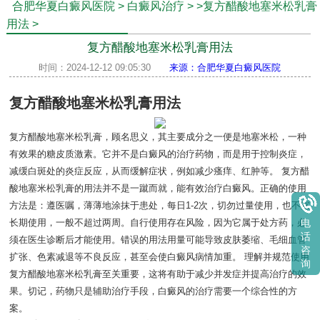
合肥华夏白癜风医院
>
白癜风治疗
>
>复方醋酸地塞米松乳膏
用法
>
复方醋酸地塞米松乳膏用法
时间：2024-12-12 09:05:30
来源：合肥华夏白癜风医院
复方醋酸地塞米松乳膏用法
复方醋酸地塞米松乳膏，顾名思义，其主要成分之一便是地塞米松，一种
有效果的糖皮质激素。它并不是白癜风的治疗药物，而是用于控制炎症，
减缓白斑处的炎症反应，从而缓解症状，例如减少瘙痒、红肿等。 复方醋
酸地塞米松乳膏的用法并不是一蹴而就，能有效治疗白癜风。正确的使用
方法是：遵医嘱，薄薄地涂抹于患处，每日1-2次，切勿过量使用，也不宜
长期使用，一般不超过两周。自行使用存在风险，因为它属于处方药，必
电
话
须在医生诊断后才能使用。错误的用法用量可能导致皮肤萎缩、毛细血管
咨
扩张、色素减退等不良反应，甚至会使白癜风病情加重。 理解并规范使用
询
复方醋酸地塞米松乳膏至关重要，这将有助于减少并发症并提高治疗的效
果。切记，药物只是辅助治疗手段，白癜风的治疗需要一个综合性的方
案。