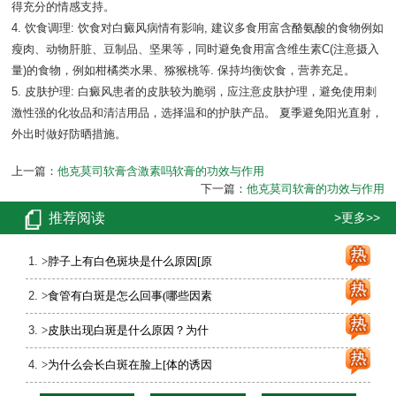
得充分的情感支持。
4. 饮食调理: 饮食对白癜风病情有影响, 建议多食用富含酪氨酸的食物例如
瘦肉、动物肝脏、豆制品、坚果等，同时避免食用富含维生素C(注意摄入
量)的食物，例如柑橘类水果、猕猴桃等. 保持均衡饮食，营养充足。
5. 皮肤护理: 白癜风患者的皮肤较为脆弱，应注意皮肤护理，避免使用刺
激性强的化妆品和清洁用品，选择温和的护肤产品。 夏季避免阳光直射，
外出时做好防晒措施。
上一篇：
他克莫司软膏含激素吗软膏的功效与作用
下一篇：
他克莫司软膏的功效与作用
推荐阅读
>更多>>
>脖子上有白色斑块是什么原因[原
>食管有白斑是怎么回事(哪些因素
>皮肤出现白斑是什么原因？为什
>为什么会长白斑在脸上[体的诱因