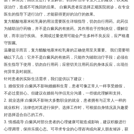
误治疗，造成不可挽回的后果。 白癜风患者应选择正规医院就诊，在专业
医生的指导下进行治疗，才能获得更好的治疗的效果。
复方醋酸地塞米松乳膏的用法需要医生详细指导，切勿自行用药。此药仅
为辅助治疗药物，并不是白癜风的有效药。其作用在于控制炎症，缓解症
状，而非治疗疾病。 长期或过量使用可能会产生多种不良反应，应严格遵
守医嘱。
温馨提示而言，复方醋酸地塞米松乳膏的正确使用至关重要。 我们需要明
确以下几点：它并不是白癜风的有效药，只能作为辅助治疗手段；必须在
医生指导下使用，切勿自行用药；应密切关注用药后的身体反应，出现任
何异常及时就医。
针对患者的实际生活需求，我们提供以下建议：
1. 婚假安排:白癜风不影响婚姻和生育，患者可像正常人一样享受婚假，
不必过度担心。但建议在婚前与伴侣充分沟通，一些彼此理解和支持。
2. 就业选择:白癜风不影响大多数职业的就业，患者拥有与正常人一样的
就业权利，法律也对其进行保护。选择工作时，可根据自身情况及兴趣爱
好选择适合自己的工作。
3. 情感疏导:白癜风对部分患者的心理健康可能造成影响，建议积极进行
心理调理，保持乐观心态。可寻求专业的心理咨询或向家人朋友倾诉，获