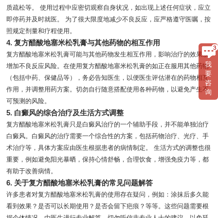
质疏松等。 使用过程中应密切观察自身状况，如出现上述任何症状，应立
即停药并及时就医。 为了很大限度地减少不良反应，应严格遵守医嘱，按
照规定剂量和疗程使用。
4. 复方醋酸地塞米松乳膏与其他药物的相互作用
复方醋酸地塞米松乳膏可能与其他药物发生相互作用，影响治疗的效果或
我
增加不良反应风险。在使用复方醋酸地塞米松乳膏的如正在服用其他药物
要
（包括中药、保健品等），务必告知医生，以便医生评估潜在的药物相互
咨
作用，并调整用药方案。切勿自行随意搭配使用各种药物，以避免产生不
询
可预测的风险。
5. 白癜风的综合治疗及生活方式调整
复方醋酸地塞米松乳膏只是白癜风治疗的一个辅助手段，并不能单独治疗
白癜风。白癜风的治疗需要一个综合性的方案，包括药物治疗、光疗、手
术治疗等，具体方案应由医生根据患者的病情制定。 生活方式的调整也很
重要，例如避免阳光暴晒，保持心情舒畅，合理饮食，增强免疫力等，都
有助于改善病情。
6. 关于复方醋酸地塞米松乳膏的常见问题解答
许多患者对复方醋酸地塞米松乳膏的使用存在疑问，例如：涂抹后多久能
看到效果？是否可以长期使用？是否会留下疤痕？等等。这些问题需要根
据个体情况，由医生进行专业解答。切勿听信非专业人士的建议，以免延